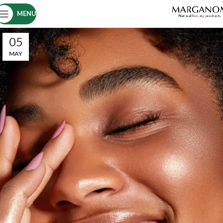
MENU
05
MAY