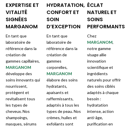
EXPERTISE ET
HYDRATATION,
ÉCLAT
VITALITÉ
CONFORT ET
NATUREL ET
SIGNÉES
SOIN
SOINS
MARGANOM
D’EXCEPTION
PERFORMANTS
En tant que
En tant que
Chez
laboratoire de
laboratoire de
MARGANOM
,
référence dans la
référence dans la
notre gamme
création de
création de
visage allie
gammes capillaires,
gammes
innovation
MARGANOM
corporelles,
scientifique et
développe des
MARGANOM
ingrédients
soins innovants qui
élabore des soins
naturels pour offrir
nourrissent,
hydratants,
des soins ciblés
protègent et
apaisants et
adaptés à chaque
revitalisent tous
raffermissants,
besoin :
les types de
adaptés à tous les
hydratation
cheveux. Nos
types de peau. Nos
intense, action
shampoings,
crèmes, huiles et
anti-âge,
masques, sérums
exfoliants sont
purification en