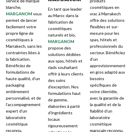
service de marque
produits
blanche,
cosmétiques en
En tant que leader
MARGANOM
vous
vrac à Marrakech
au Maroc dans la
permet de lancer
offre des solutions
fabrication de
facilement votre
flexibles et sur-
cosmétiques
propre ligne de
mesure pour les
naturels et bio,
cosmétiques à
spas, hôtels et
MARGANOM
Marrakech, sans les
professionnels du
propose des
contraintes liées à
secteur. Bénéficiez
solutions dédiées
la fabrication.
d’un
aux spas, hôtels et
Bénéficiez de
approvisionnement
riads souhaitant
formulations de
en gros adapté aux
offrir à leurs clients
haute qualité, d’un
besoins
des soins
packaging
spécifiques de
d’exception. Nos
entièrement
votre clientèle,
formulations haut
personnalisé, et de
avec la garantie de
de gamme,
l’accompagnement
la qualité et de la
élaborées à partir
expert d’un
fiabilité d’un
d’ingrédients
laboratoire
laboratoire
locaux
cosmétique
cosmétique
rigoureusement
reconnu.
marocain reconnu.